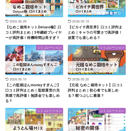
2026.06.29
2026.05.19
【なめこ栽培キットDeluxe極】口
【ピカイチ異世界】口コミ評判ま
コミ評判まとめ｜3年継続プレイヤ
とめ｜キャラの可愛さで高評価！
ーが高評価！待機時間は長すぎ？
放置でも楽しめる？
シミュレーション
シミュレーション
2026.05.10
2026.05.20
【この監獄ほんmoneyすぎんご】
【元祖 なめこ栽培キット】口コミ
口コミ評判まとめ｜監獄運営の充
評判まとめ｜初心者でも楽しめ
実感で高評価！無課金でも楽しめ
る？暇つぶしに最適？
る？
シミュレーション
シミュレーション