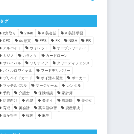
タグ
2角取り
2048
AI英会話
AI英語学習
CFD
de懸賞
FPS
FX
NISA
PR
アルバイト
ウォレット
オープンワールド
カジノ
カラオケ
カードローン
サバイバル
ソリティア
タワーディフェンス
バトルロワイヤル
フードデリバリー
プリペイドカード
ポイ活＆懸賞
ポーカー
マッチ3パズル
マージゲーム
レンタル
予約
介護士
保険相談
家計簿
幼児向け
恋愛
楽ポイ
看護師
美少女
育成
英会話
英単語学習
資産形成
資産管理
韓国
麻雀