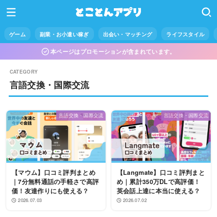
ゲーム
副業・お小遣い稼ぎ
出会い・マッチング
ライフスタイル
本ページはプロモーションが含まれています。
言語交換・国際交流
言語交換・国際交流
言語交換・国際交流
【マウム】口コミ評判まとめ
【Langmate】口コミ評判まと
｜7分無料通話の手軽さで高評
め｜累計350万DLで高評価！
価！友達作りにも使える？
英会話上達に本当に使える？
2026.07.03
2026.07.02