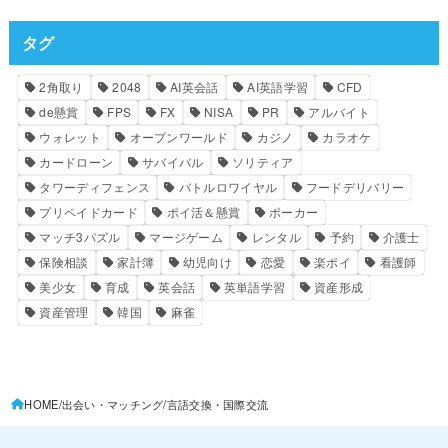
タグ
2角取り
2048
AI英会話
AI英語学習
CFD
de懸賞
FPS
FX
NISA
PR
アルバイト
ウォレット
オープンワールド
カジノ
カラオケ
カードローン
サバイバル
ソリティア
タワーディフェンス
バトルロワイヤル
フードデリバリー
プリペイドカード
ポイ活＆懸賞
ポーカー
マッチ3パズル
マージゲーム
レンタル
予約
介護士
保険相談
家計簿
幼児向け
恋愛
楽ポイ
看護師
美少女
育成
英会話
英単語学習
資産形成
資産管理
韓国
麻雀
HOME
出会い・マッチング
言語交換・国際交流