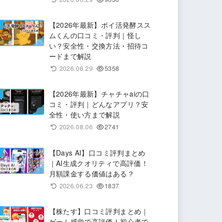
【2026年最新】ポイ活発酵スス
ムくんの口コミ・評判｜怪し
い？安全性・交換方法・招待コ
ードまで解説
2026.06.29
5358
【2026年最新】チャチャaiの口
コミ・評判｜どんなアプリ？安
全性・使い方まで解説
2026.08.06
2741
【Days AI】口コミ評判まとめ
｜AI生成クオリティで高評価！
月額課金する価値はある？
2026.06.23
1837
【株たす】口コミ評判まとめ｜
ゲーム感覚で高評価！初心者で