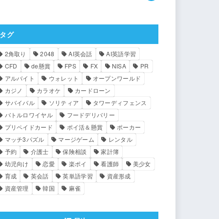
タグ
2角取り
2048
AI英会話
AI英語学習
CFD
de懸賞
FPS
FX
NISA
PR
アルバイト
ウォレット
オープンワールド
カジノ
カラオケ
カードローン
サバイバル
ソリティア
タワーディフェンス
バトルロワイヤル
フードデリバリー
プリペイドカード
ポイ活＆懸賞
ポーカー
マッチ3パズル
マージゲーム
レンタル
予約
介護士
保険相談
家計簿
幼児向け
恋愛
楽ポイ
看護師
美少女
育成
英会話
英単語学習
資産形成
資産管理
韓国
麻雀