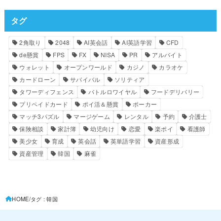
タグ
2角取り
2048
AI英会話
AI英語学習
CFD
de懸賞
FPS
FX
NISA
PR
アルバイト
ウォレット
オープンワールド
カジノ
カラオケ
カードローン
サバイバル
ソリティア
タワーディフェンス
バトルロワイヤル
フードデリバリー
プリペイドカード
ポイ活＆懸賞
ポーカー
マッチ3パズル
マージゲーム
レンタル
予約
介護士
保険相談
家計簿
幼児向け
恋愛
楽ポイ
看護師
美少女
育成
英会話
英単語学習
資産形成
資産管理
韓国
麻雀
HOME
タグ : 韓国