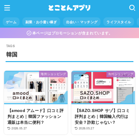
ゲーム
副業・お小遣い稼ぎ
出会い・マッチング
ライフスタイル
本ページはプロモーションが含まれています。
韓国
海外ショッピング
海外ショッピング
【amood アムード】口コミ評
【SAZO.SHOP サゾ】口コミ
判まとめ｜韓国ファッション
評判まとめ｜韓国輸入代行は
通販は本当に便利？
安全？詐欺じゃない？
2026.05.27
2026.05.27