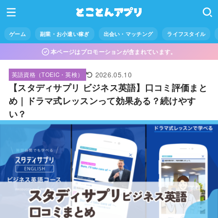
ゲーム
副業・お小遣い稼ぎ
出会い・マッチング
ライフスタイル
本ページはプロモーションが含まれています。
2026.05.10
英語資格（TOEIC・英検）
【スタディサプリ ビジネス英語】口コミ評価まと
め｜ドラマ式レッスンって効果ある？続けやす
い？