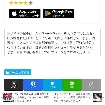
★★★★★
★★★★★
本サイトの記事は、App Store・Google Play（アプリによる）
に投稿された口コミをAIで分析・要約して作成しています。内
容はとことんアプリ編集部が確認し、できる限り正確な情報を
心がけていますが、最新の仕様やレビューと異なる場合があり
ます。最新情報は各ストアの公式ページをご確認ください。
ゲームで貯める
ポスト
シェア
はてブ
送る
リンク
【KOF'98 UM OL】口コミ評判ま
【ライフアフター】口コミ評判まと
とめ｜豊富なキャラクターで高評
め｜サバイバル要素で高評価！ソロ
価！課金は必要？
プレイでも満足できる？