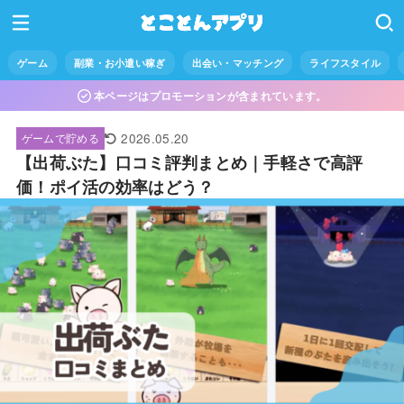
ゲーム
副業・お小遣い稼ぎ
出会い・マッチング
ライフスタイル
本ページはプロモーションが含まれています。
2026.05.20
ゲームで貯める
【出荷ぶた】口コミ評判まとめ｜手軽さで高評
価！ポイ活の効率はどう？