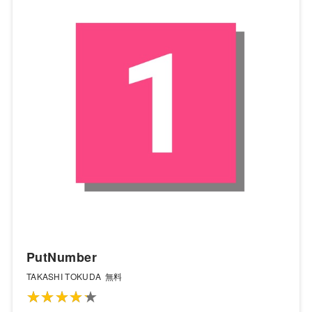
PutNumber
TAKASHI TOKUDA
無料
★★★★★
★★★★★