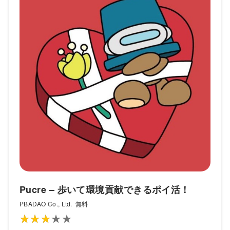
Pucre – 歩いて環境貢献できるポイ活！
PBADAO Co., Ltd.
無料
★★★★★
★★★★★