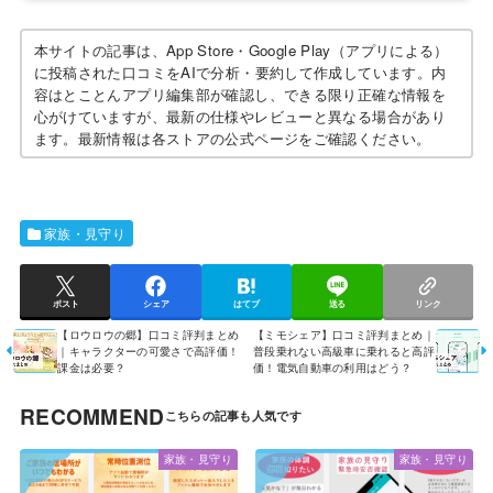
本サイトの記事は、App Store・Google Play（アプリによる）
に投稿された口コミをAIで分析・要約して作成しています。内
容はとことんアプリ編集部が確認し、できる限り正確な情報を
心がけていますが、最新の仕様やレビューと異なる場合があり
ます。最新情報は各ストアの公式ページをご確認ください。
家族・見守り
ポスト
シェア
はてブ
送る
リンク
【ロウロウの郷】口コミ評判まとめ
【ミモシェア】口コミ評判まとめ｜
｜キャラクターの可愛さで高評価！
普段乗れない高級車に乗れると高評
課金は必要？
価！電気自動車の利用はどう？
RECOMMEND
家族・見守り
家族・見守り