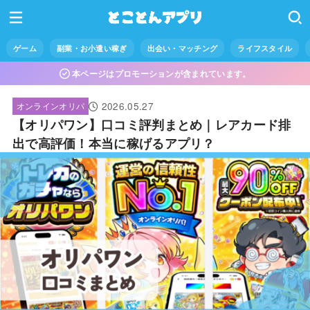
ゲーム
副業・お小遣い稼ぎ
出会い・マッチング
ライフスタイル
本ページはプロモーションが含まれています。
2026.05.27
オンラインオリパ
【オリパワン】口コミ評判まとめ｜レアカード排
出で高評価！本当に稼げるアプリ？