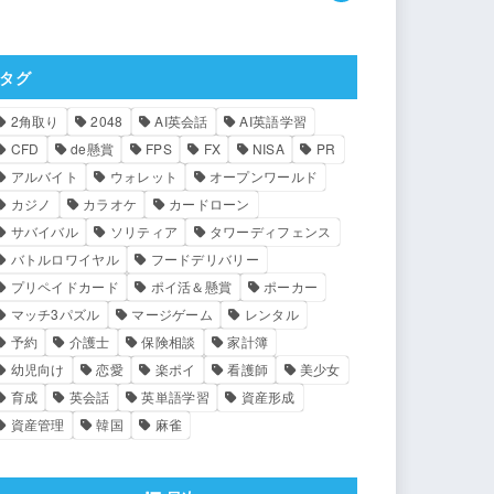
タグ
2角取り
2048
AI英会話
AI英語学習
CFD
de懸賞
FPS
FX
NISA
PR
アルバイト
ウォレット
オープンワールド
カジノ
カラオケ
カードローン
サバイバル
ソリティア
タワーディフェンス
バトルロワイヤル
フードデリバリー
プリペイドカード
ポイ活＆懸賞
ポーカー
マッチ3パズル
マージゲーム
レンタル
予約
介護士
保険相談
家計簿
幼児向け
恋愛
楽ポイ
看護師
美少女
育成
英会話
英単語学習
資産形成
資産管理
韓国
麻雀