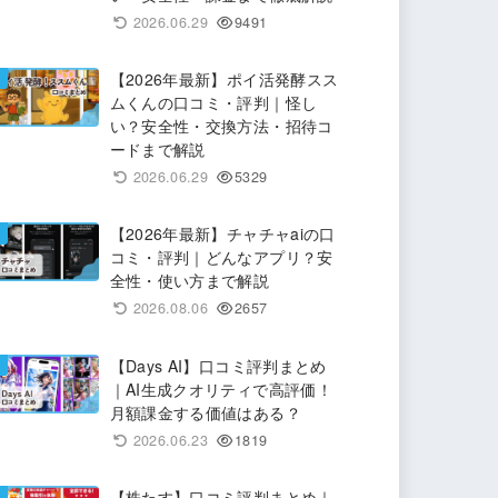
2026.06.29
9491
【2026年最新】ポイ活発酵スス
ムくんの口コミ・評判｜怪し
い？安全性・交換方法・招待コ
ードまで解説
2026.06.29
5329
【2026年最新】チャチャaiの口
コミ・評判｜どんなアプリ？安
全性・使い方まで解説
2026.08.06
2657
【Days AI】口コミ評判まとめ
｜AI生成クオリティで高評価！
月額課金する価値はある？
2026.06.23
1819
【株たす】口コミ評判まとめ｜