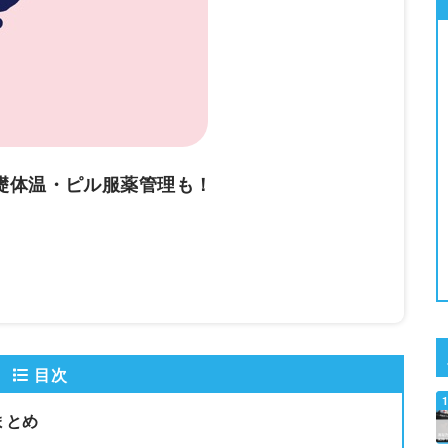
礎体温・ピル服薬管理も！
目次
まとめ