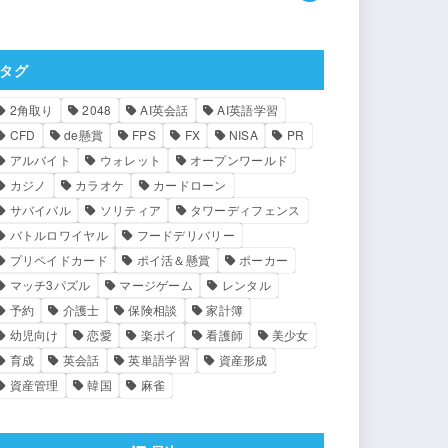
タグ
2角取り
2048
AI英会話
AI英語学習
CFD
de懸賞
FPS
FX
NISA
PR
アルバイト
ウォレット
オープンワールド
カジノ
カラオケ
カードローン
サバイバル
ソリティア
タワーディフェンス
バトルロワイヤル
フードデリバリー
プリペイドカード
ポイ活＆懸賞
ポーカー
マッチ3パズル
マージゲーム
レンタル
予約
介護士
保険相談
家計簿
幼児向け
恋愛
楽ポイ
看護師
美少女
育成
英会話
英単語学習
資産形成
資産管理
韓国
麻雀