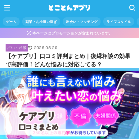
ゲーム
副業・お小遣い稼ぎ
出会い・マッチング
ライフスタイル
本ページはプロモーションが含まれています。
2026.05.20
占い・相談
【ケアプリ】口コミ評判まとめ｜復縁相談の効果
で高評価！どんな悩みに対応してる？